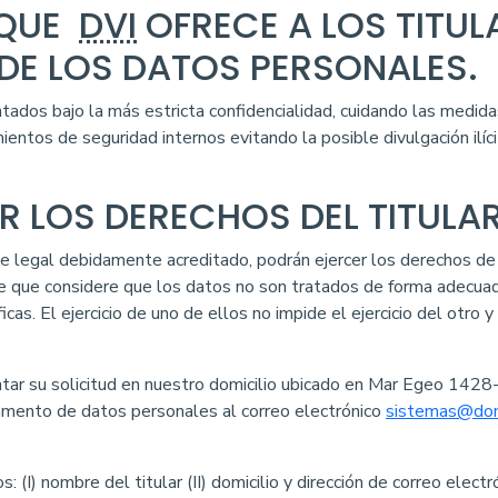
 QUE
DVI
OFRECE A LOS TITULA
DE LOS DATOS PERSONALES.
ados bajo la más estricta confidencialidad, cuidando las medidas
entos de seguridad internos evitando la posible divulgación ilíc
R LOS DERECHOS DEL TITULA
legal debidamente acreditado, podrán ejercer los derechos de a
de que considere que los datos no son tratados de forma adecuad
cas. El ejercicio de uno de ellos no impide el ejercicio del otro 
r su solicitud en nuestro domicilio ubicado en Mar Egeo 1428-2,
amento de datos personales al correo electrónico
sistemas@dom
 (I) nombre del titular (II) domicilio y dirección de correo electró