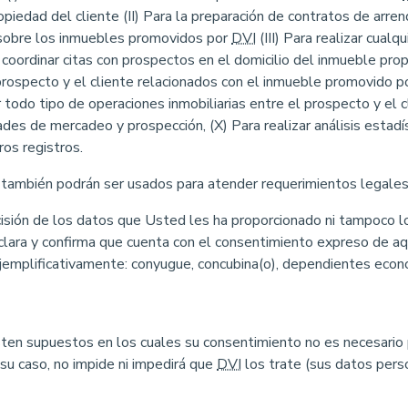
opiedad del cliente (II) Para la preparación de contratos de ar
 sobre los inmuebles promovidos por
DVI
(III) Para realizar cualq
 coordinar citas con prospectos en el domicilio del inmueble pro
 prospecto y el cliente relacionados con el inmueble promovido p
rar todo tipo de operaciones inmobiliarias entre el prospecto y el 
ades de mercadeo y prospección, (X) Para realizar análisis estadís
os registros.
 también podrán ser usados para atender requerimientos legale
cisión de los datos que Usted les ha proporcionado ni tampoco lo
eclara y confirma que cuenta con el consentimiento expreso de a
jemplificativamente: conyugue, concubina(o), dependientes económ
sten supuestos en los cuales su consentimiento no es necesario 
 su caso, no impide ni impedirá que
DVI
los trate (sus datos pers