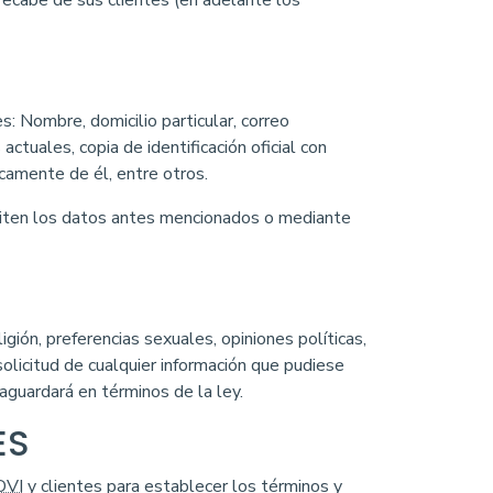
recabe de sus clientes (en adelante los
: Nombre, domicilio particular, correo
actuales, copia de identificación oficial con
camente de él, entre otros.
diten los datos antes mencionados o mediante
gión, preferencias sexuales, opiniones políticas,
solicitud de cualquier información que pudiese
aguardará en términos de la ley.
ES
DVI
y clientes para establecer los términos y