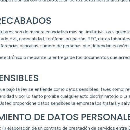
 disposición así como la protección de los datos personales que 
 RECABADOS
ulares son de manera enunciativa mas no limitativa los siguientes
ado civil, nacionalidad, teléfono, ocupación, RFC, datos laborales 
referencias bancarias, número de personas que dependan económi
 electrónico o mediante la entrega de los documentos que acre
ENSIBLES
que bajo la ley se entiende como datos sensibles, tales como: reli
sidad y por lo tanto prohíbe cualquier acto discriminatorio o la 
e Usted proporcione datos sensibles la empresa los tratará y salv
AMIENTO DE DATOS PERSONAL
(I) elaboración de un contrato de prestación de servicios entre