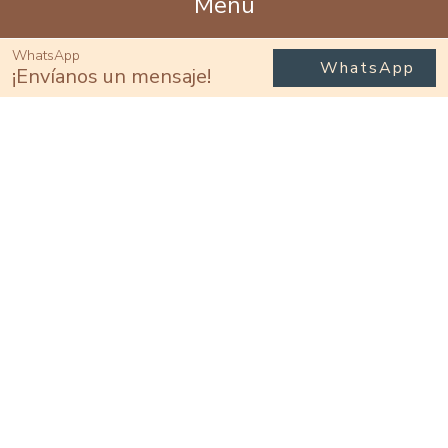
Menú
Inicio
WhatsApp
WhatsApp
¡Envíanos un mensaje!
Inventario
Estilo de vida
Avances de obra
Domicilio
Carlos Jongitud Barrios #288, Fluvial
Vallarta, Puerto Vallarta, Jalisco.
Comercializador Exclusivo