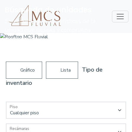
Búsqueda de unidades
Selecciona las características de la
unidad que deseas y comprueba
disponibilidad
Disponible
Apartado
Vendido
Tipo de
Gráfico
Lista
inventario
Piso
Recámaras