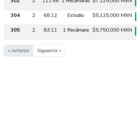
302
2
111.48
2 Recámaras
$7,125,000 MXN
304
2
68.12
Estudio
$5,125,000 MXN
305
2
83.11
1 Recámara
$5,750,000 MXN
« Anterior
Siguiente »