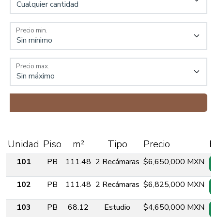
Precio min.
Precio max.
Unidad
Piso
m²
Tipo
Precio
E
101
PB
111.48
2 Recámaras
$6,650,000 MXN
102
PB
111.48
2 Recámaras
$6,825,000 MXN
103
PB
68.12
Estudio
$4,650,000 MXN